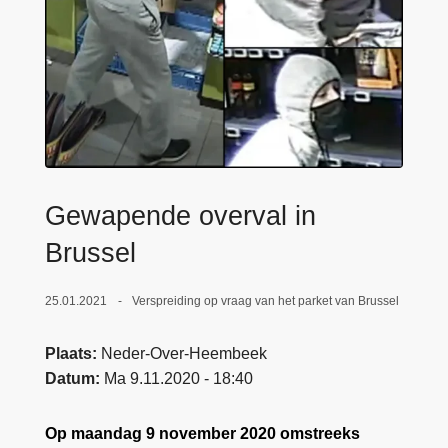
n
e
h
o
u
d
g
a
a
Gewapende overval in
n
Brussel
25.01.2021
Verspreiding op vraag van het parket van Brussel
Plaats
Neder-Over-Heembeek
Datum
Ma 9.11.2020 - 18:40
Op maandag 9 november 2020 omstreeks