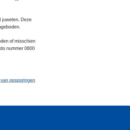
l juwelen. Deze
angeboden.
oden of misschien
atis nummer 0800
t van opsporingen