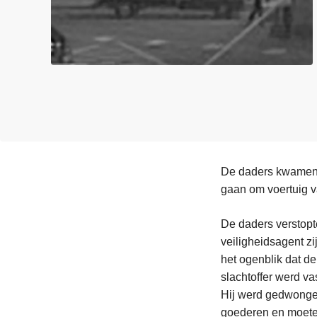
n
e
h
o
u
d
g
a
a
n
De daders kwamen 
gaan om voertuig
De daders verstopt
veiligheidsagent z
het ogenblik dat d
slachtoffer werd v
Hij werd gedwongen
goederen en moeten