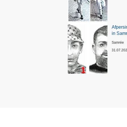
Afpersi
in Sam
Plaats
Samrée
31.07.20