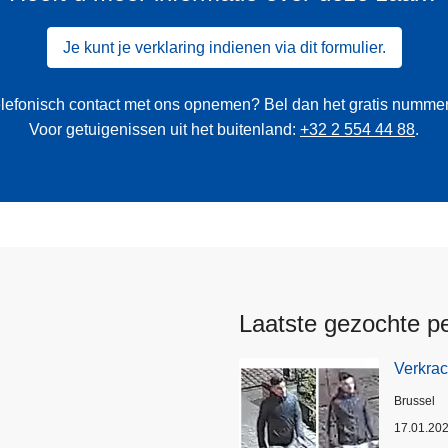
Je kunt je verklaring indienen via dit formulier.
 telefonisch contact met ons opnemen? Bel dan het gratis numme
Voor getuigenissen uit het buitenland:
+32 2 554 44 88
.
Laatste gezochte p
Verkrac
Plaats
Brussel
17.01.20