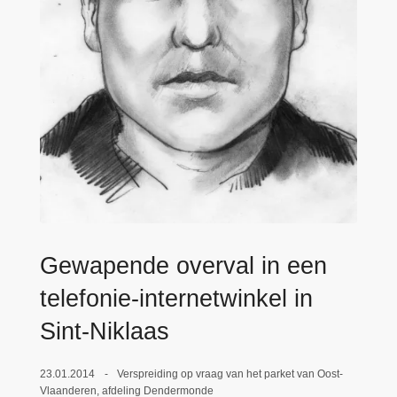
n
e
h
o
u
d
g
a
a
n
Gewapende overval in een
telefonie-internetwinkel in
Sint-Niklaas
23.01.2014
Verspreiding op vraag van het parket van Oost-
Vlaanderen, afdeling Dendermonde