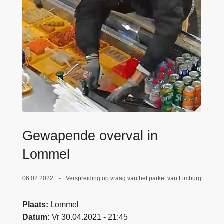
n
e
h
o
u
d
g
a
a
n
Gewapende overval in
Lommel
06.02.2022
Verspreiding op vraag van het parket van Limburg
Plaats
Lommel
Datum
Vr 30.04.2021 - 21:45