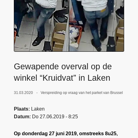
n
e
h
o
u
d
g
a
a
Gewapende overval op de
n
winkel “Kruidvat” in Laken
31.03.2020
Verspreiding op vraag van het parket van Brussel
Plaats
Laken
Datum
Do 27.06.2019 - 8:25
Op donderdag 27 juni 2019, omstreeks 8u25,