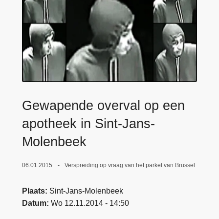
n
e
h
o
u
d
g
a
a
Gewapende overval op een
n
apotheek in Sint-Jans-
Molenbeek
06.01.2015
Verspreiding op vraag van het parket van Brussel
Plaats
Sint-Jans-Molenbeek
Datum
Wo 12.11.2014 - 14:50