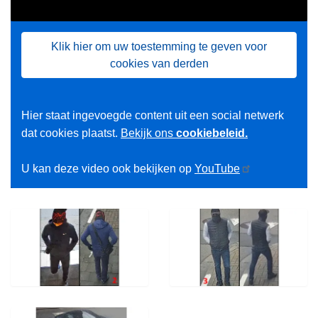
Klik hier om uw toestemming te geven voor
cookies van derden
Hier staat ingevoegde content uit een social netwerk
dat cookies plaatst.
Bekijk ons
cookiebeleid.
U kan deze video ook bekijken op
YouTube