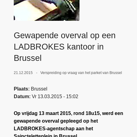
n
e
h
o
u
Gewapende overval op een
d
g
LADBROKES kantoor in
a
Brussel
a
n
21.12.2015
Verspreiding op vraag van het parket van Brussel
Plaats
Brussel
Datum
Vr 13.03.2015 - 15:02
Op vrijdag 13 maart 2015, rond 18u15, werd een
gewapende overval gepleegd op het
LADBROKES-agentschap aan het
Saincteletteplein in Brussel.