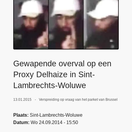
n
e
h
o
u
d
g
a
a
Gewapende overval op een
n
Proxy Delhaize in Sint-
Lambrechts-Woluwe
13.01.2015
Verspreiding op vraag van het parket van Brussel
Plaats
Sint-Lambrechts-Woluwe
Datum
Wo 24.09.2014 - 15:50