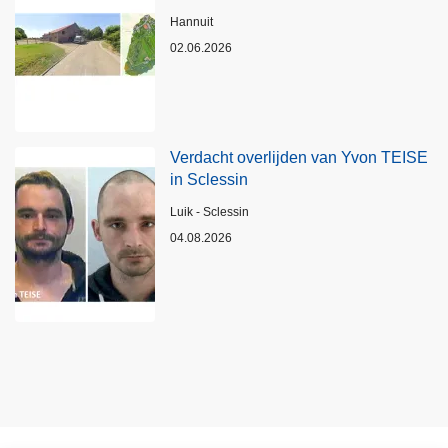
Plaats
Hannuit
02.06.2026
Verdacht overlijden van Yvon TEISE
in Sclessin
Plaats
Luik - Sclessin
04.08.2026