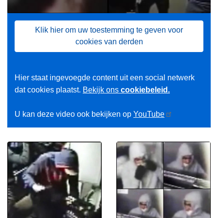
Klik hier om uw toestemming te geven voor
cookies van derden
Hier staat ingevoegde content uit een social netwerk
dat cookies plaatst.
Bekijk ons
cookiebeleid.
U kan deze video ook bekijken op
YouTube