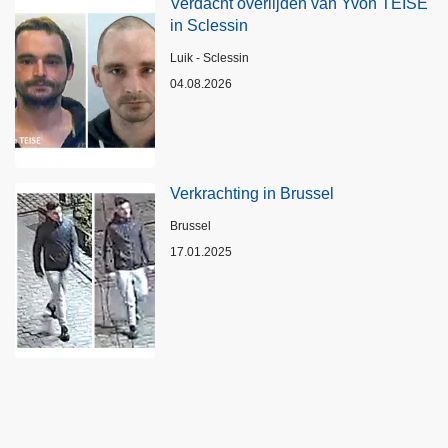
Verdacht overlijden van Yvon TEISE
in Sclessin
Plaats
Luik - Sclessin
04.08.2026
Verkrachting in Brussel
Plaats
Brussel
17.01.2025