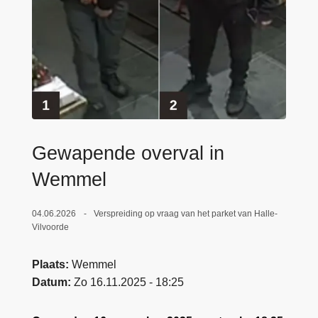
n
e
h
o
u
d
g
a
a
Gewapende overval in
n
Wemmel
04.06.2026
Verspreiding op vraag van het parket van Halle-
Vilvoorde
Plaats
Wemmel
Datum
Zo 16.11.2025 - 18:25