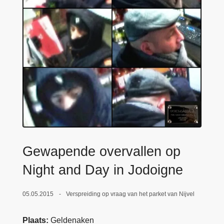
n
e
h
o
u
d
g
a
a
n
Gewapende overvallen op
Night and Day in Jodoigne
05.05.2015
Verspreiding op vraag van het parket van Nijvel
Plaats
Geldenaken