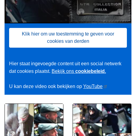
Klik hier om uw toestemming te geven voor
cookies van derden
Hier staat ingevoegde content uit een social netwerk
dat cookies plaatst.
Bekijk ons
cookiebeleid.
U kan deze video ook bekijken op
YouTube