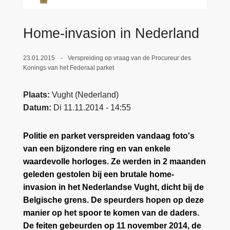
n
e
h
Home-invasion in Nederland
o
u
d
23.01.2015
Verspreiding op vraag van de Procureur des
Konings van het Federaal parket
g
a
Plaats
Vught (Nederland)
a
Datum
Di 11.11.2014 - 14:55
n
Politie en parket verspreiden vandaag foto's
van een bijzondere ring en van enkele
waardevolle horloges. Ze werden in 2 maanden
geleden gestolen bij een brutale home-
invasion in het Nederlandse Vught, dicht bij de
Belgische grens. De speurders hopen op deze
manier op het spoor te komen van de daders.
De feiten gebeurden op 11 november 2014, de