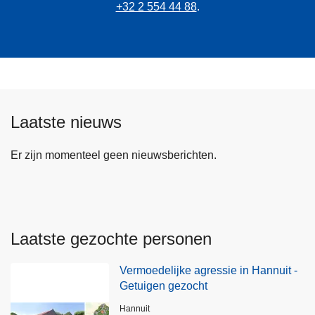
+32 2 554 44 88
.
Laatste nieuws
Er zijn momenteel geen nieuwsberichten.
Laatste gezochte personen
Vermoedelijke agressie in Hannuit -
Getuigen gezocht
Plaats
Hannuit