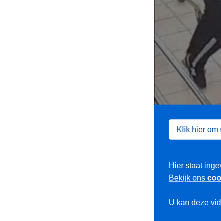
Klik hier om
Hier staat inge
Bekijk ons
coo
U kan deze vi