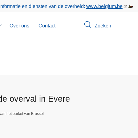
informatie en diensten van de overheid:
www.belgium.be
Submenu
Over ons
Contact
Zoeken
van
Opsporingen
e overval in Evere
van het parket van Brussel