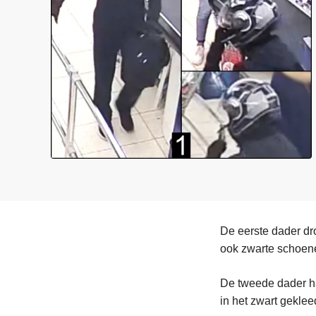
n
e
h
o
u
d
g
a
a
n
De eerste dader dr
ook zwarte schoenen
De tweede dader ha
in het zwart geklee