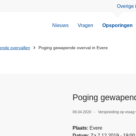
Overige 
Nieuws
Vragen
Opsporingen
nde overvallen
Poging gewapende overval in Evere
Poging gewapend
06.04.2020
Verspreiding op vraag 
Plaats
Evere
Datum
Za 7.12.2019 - 19:00