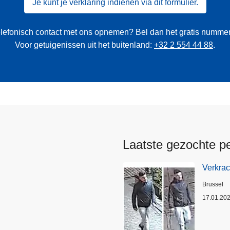
Je kunt je verklaring indienen via dit formulier.
 telefonisch contact met ons opnemen? Bel dan het gratis numme
Voor getuigenissen uit het buitenland:
+32 2 554 44 88
.
Laatste gezochte p
Verkrac
Plaats
Brussel
17.01.20