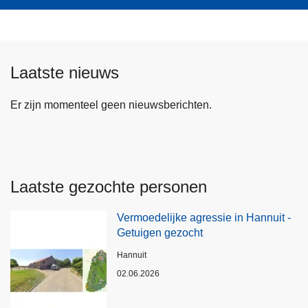
Laatste nieuws
Er zijn momenteel geen nieuwsberichten.
Laatste gezochte personen
Vermoedelijke agressie in Hannuit -
Getuigen gezocht
Plaats
Hannuit
02.06.2026