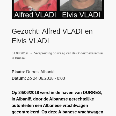
n
e
h
o
u
Gezocht: Alfred VLADI en
d
g
Elvis VLADI
a
a
01.08.2019
Verspreiding op vraag van de Onderzoeksrechter
n
te Brussel
Plaats
Durres, Albanië
Datum
Zo 24.06.2018 - 0:00
Op 24/06/2018 werd in de haven van DURRES,
in Albanië, door de Albanese gerechtelijke
autoriteiten een Albanese vrachtwagen
gecontroleerd. Op deze Albanese vrachtwagen