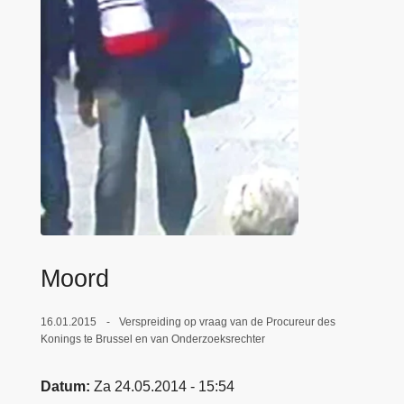
n
e
h
o
u
d
g
a
a
n
Moord
16.01.2015
Verspreiding op vraag van de Procureur des
Konings te Brussel en van Onderzoeksrechter
Datum
Za 24.05.2014 - 15:54