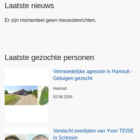
Laatste nieuws
Er zijn momenteel geen nieuwsberichten.
Laatste gezochte personen
Vermoedelijke agressie in Hannuit -
Getuigen gezocht
Plaats
Hannuit
02.06.2026
Verdacht overlijden van Yvon TEISE
in Sclessin