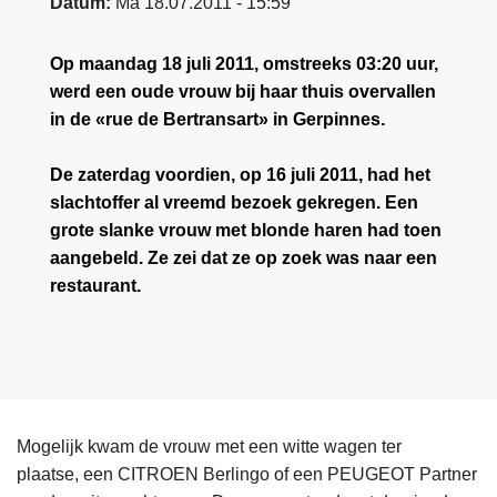
Datum
Ma 18.07.2011 - 15:59
n
e
h
Op maandag 18 juli 2011, omstreeks 03:20 uur,
o
werd een oude vrouw bij haar thuis overvallen
u
in de «rue de Bertransart» in Gerpinnes.
d
g
De zaterdag voordien, op 16 juli 2011, had het
a
slachtoffer al vreemd bezoek gekregen. Een
a
grote slanke vrouw met blonde haren had toen
n
aangebeld. Ze zei dat ze op zoek was naar een
restaurant.
Mogelijk kwam de vrouw met een witte wagen ter
plaatse, een CITROEN Berlingo of een PEUGEOT Partner