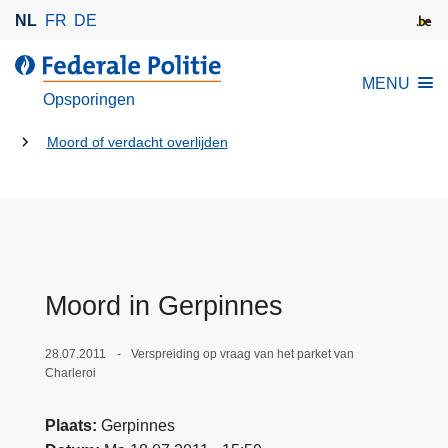
O
NL
FR
DE
v
e
d
MENU
r
e
Opsporingen
s
F
l
U
e
Moord of verdacht overlijden
a
d
bent
a
e
hier:
n
r
e
a
n
l
n
e
Moord in Gerpinnes
a
P
a
o
28.07.2011
Verspreiding op vraag van het parket van
r
l
Charleroi
d
i
e
t
Plaats
Gerpinnes
i
i