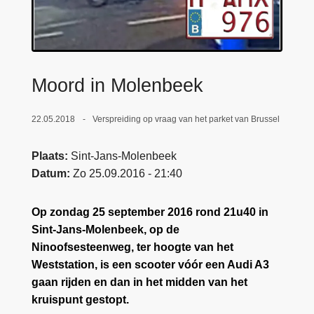
n
e
h
o
u
d
Moord in Molenbeek
g
a
22.05.2018
Verspreiding op vraag van het parket van Brussel
a
n
Plaats
Sint-Jans-Molenbeek
Datum
Zo 25.09.2016 - 21:40
Op zondag 25 september 2016 rond 21u40 in
Sint-Jans-Molenbeek, op de
Ninoofsesteenweg, ter hoogte van het
Weststation, is een scooter vóór een Audi A3
gaan rijden en dan in het midden van het
kruispunt gestopt.