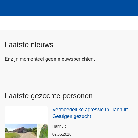
Laatste nieuws
Er zijn momenteel geen nieuwsberichten.
Laatste gezochte personen
Vermoedelijke agressie in Hannuit -
Getuigen gezocht
Plaats
Hannuit
02.06.2026