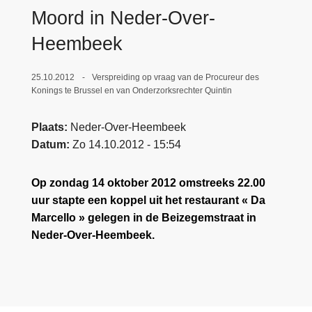
n
Moord in Neder-Over-
e
h
Heembeek
o
u
25.10.2012
Verspreiding op vraag van de Procureur des
d
Konings te Brussel en van Onderzorksrechter Quintin
g
a
Plaats
Neder-Over-Heembeek
a
Datum
Zo 14.10.2012 - 15:54
n
Op zondag 14 oktober 2012 omstreeks 22.00
uur stapte een koppel uit het restaurant « Da
Marcello » gelegen in de Beizegemstraat in
Neder-Over-Heembeek.