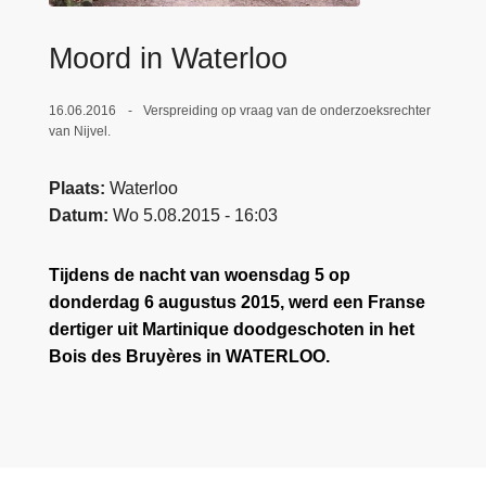
n
e
h
Moord in Waterloo
o
u
16.06.2016
Verspreiding op vraag van de onderzoeksrechter
d
van Nijvel.
g
a
Plaats
Waterloo
a
Datum
Wo 5.08.2015 - 16:03
n
Tijdens de nacht van woensdag 5 op
donderdag 6 augustus 2015, werd een Franse
dertiger uit Martinique doodgeschoten in het
Bois des Bruyères in WATERLOO.