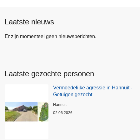
Laatste nieuws
Er zijn momenteel geen nieuwsberichten.
Laatste gezochte personen
Vermoedelijke agressie in Hannuit -
Getuigen gezocht
Plaats
Hannuit
02.06.2026