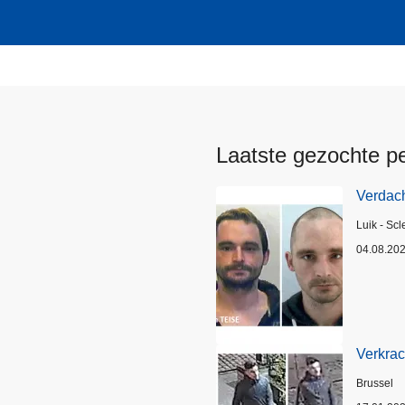
Laatste gezochte p
Verdach
Plaats
Luik - Scl
04.08.20
Verkrac
Plaats
Brussel