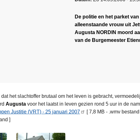
De politie en het parket va
alleenstaande vrouw uit Jet
Augusta NORDIN
moord aan
van de Burgemeester Etien
t dat het slachtoffer brutaal om het leven is gebracht, vermoedel
erd
Augusta
voor het laatst in leven gezien rond 5 uur in de na
pen Justitie (VRT) - 25 januari 2007
[ 7,8 MB - .wmv bestand 
and ]