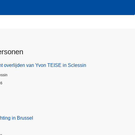
ersonen
t overlijden van Yvon TEISE in Sclessin
essin
26
hting in Brussel