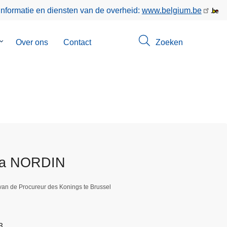
informatie en diensten van de overheid:
www.belgium.be
Submenu
Over ons
Contact
Zoeken
van
Opsporingen
ta NORDIN
van de Procureur des Konings te Brussel
3