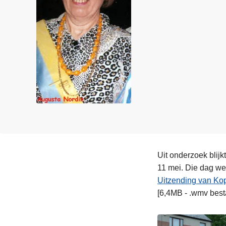
n
e
h
o
u
d
g
a
a
n
Uit onderzoek blijk
11 mei. Die dag w
Uitzending van Kop
[6,4MB - .wmv best