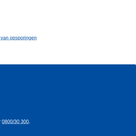
t van opsporingen
r
0800/30 300
.