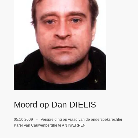
n
e
h
o
u
d
g
a
a
n
Moord op Dan DIELIS
05.10.2009
Verspreiding op vraag van de onderzoeksrechter
Karel Van Cauwenberghe te ANTWERPEN