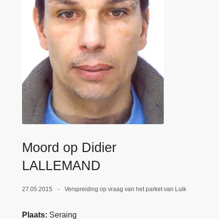
n
e
h
o
u
d
g
a
a
n
Moord op Didier
LALLEMAND
27.05.2015
Verspreiding op vraag van het parket van Luik
Plaats
Seraing