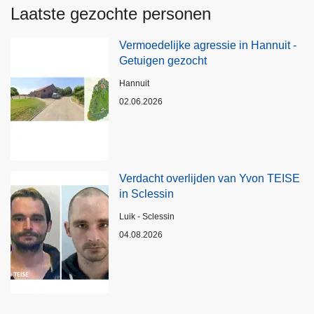
Laatste gezochte personen
Vermoedelijke agressie in Hannuit -
Getuigen gezocht
Plaats
Hannuit
02.06.2026
Verdacht overlijden van Yvon TEISE
in Sclessin
Plaats
Luik - Sclessin
04.08.2026