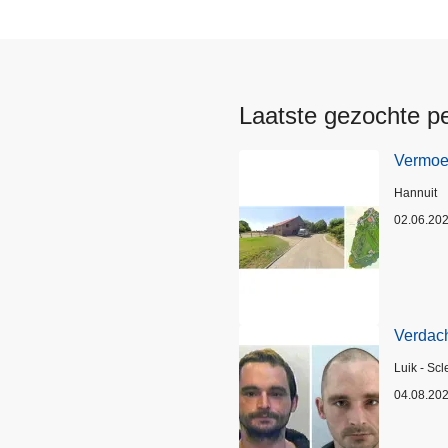
Laatste gezochte p
Vermoed
Plaats
Hannuit
02.06.20
Verdach
Plaats
Luik - Scl
04.08.20