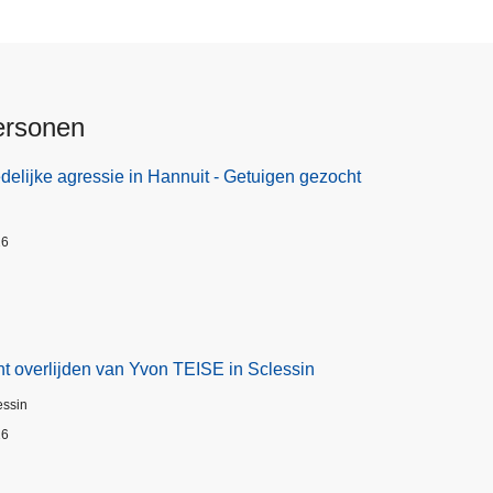
ersonen
elijke agressie in Hannuit - Getuigen gezocht
26
t overlijden van Yvon TEISE in Sclessin
essin
26