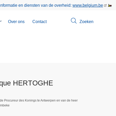
informatie en diensten van de overheid:
www.belgium.be
Submenu
Over ons
Contact
Zoeken
van
Opsporingen
nique HERTOGHE
 de Procureur des Konings te Antwerpen en van de heer
ambeke