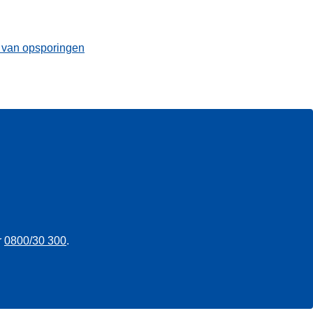
t van opsporingen
r
0800/30 300
.