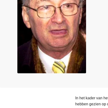
n
e
h
o
u
d
g
a
a
n
In het kader van h
hebben gezien op 