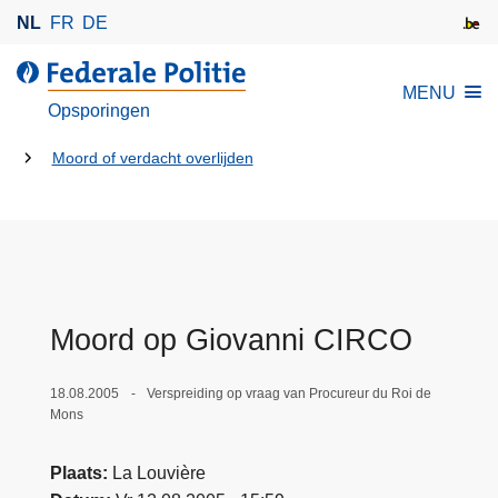
O
NL
FR
DE
v
e
d
MENU
r
e
Opsporingen
s
F
l
U
e
Moord of verdacht overlijden
a
d
bent
a
e
hier:
n
r
e
a
n
l
n
e
Moord op Giovanni CIRCO
a
P
a
o
18.08.2005
Verspreiding op vraag van Procureur du Roi de
r
l
Mons
d
i
e
t
Plaats
La Louvière
i
i