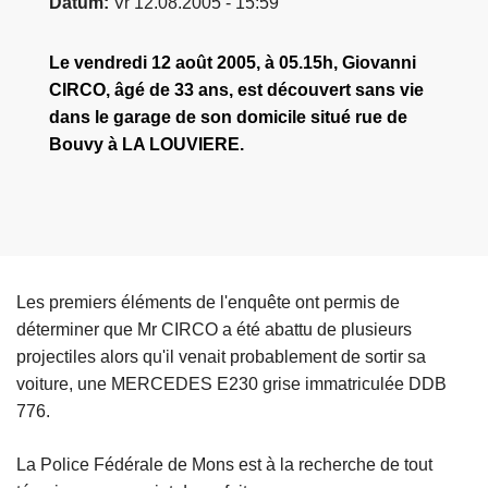
Datum
Vr 12.08.2005 - 15:59
n
e
h
Le vendredi 12 août 2005, à 05.15h, Giovanni
o
CIRCO, âgé de 33 ans, est découvert sans vie
u
dans le garage de son domicile situé rue de
d
Bouvy à LA LOUVIERE.
g
a
a
n
Les premiers éléments de l'enquête ont permis de
déterminer que Mr CIRCO a été abattu de plusieurs
projectiles alors qu'il venait probablement de sortir sa
voiture, une MERCEDES E230 grise immatriculée DDB
776.
La Police Fédérale de Mons est à la recherche de tout