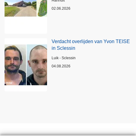
Plaats
Hannuit
02.06.2026
Verdacht overlijden van Yvon TEISE
in Sclessin
Plaats
Luik - Sclessin
04.08.2026