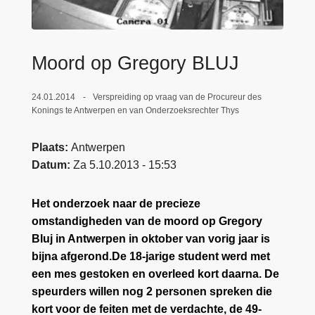
n
e
h
o
Moord op Gregory BLUJ
u
d
g
24.01.2014
Verspreiding op vraag van de Procureur des
Konings te Antwerpen en van Onderzoeksrechter Thys
a
a
Plaats
Antwerpen
n
Datum
Za 5.10.2013 - 15:53
Het onderzoek naar de precieze
omstandigheden van de moord op Gregory
Bluj in Antwerpen in oktober van vorig jaar is
bijna afgerond.De 18-jarige student werd met
een mes gestoken en overleed kort daarna. De
speurders willen nog 2 personen spreken die
kort voor de feiten met de verdachte, de 49-