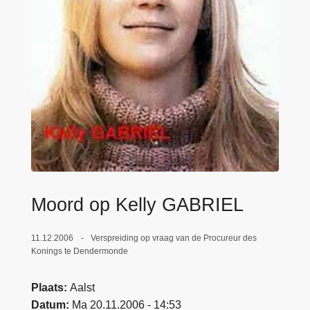
n
e
h
o
u
d
g
a
a
n
Moord op Kelly GABRIEL
11.12.2006
Verspreiding op vraag van de Procureur des
Konings te Dendermonde
Plaats
Aalst
Datum
Ma 20.11.2006 - 14:53