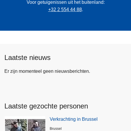
Voor getuigenissen uit het buitenland:
+32 2 554 44 88
.
Laatste nieuws
Er zijn momenteel geen nieuwsberichten.
Laatste gezochte personen
Verkrachting in Brussel
Plaats
Brussel