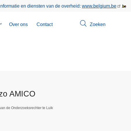
informatie en diensten van de overheid:
www.belgium.be
Submenu
Over ons
Contact
Zoeken
van
Opsporingen
nzo AMICO
van de Onderzoeksrechter te Luik