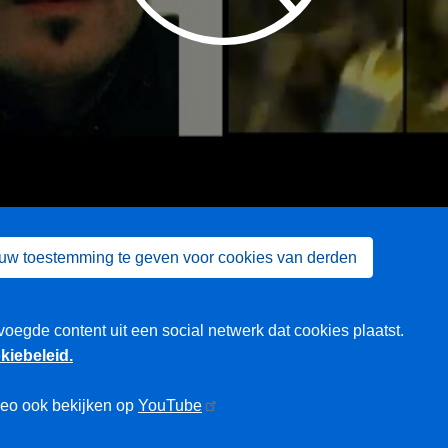
 uw toestemming te geven voor cookies van derden
voegde content uit een social netwerk dat cookies plaatst.
kiebeleid.
deo ook bekijken op
YouTube