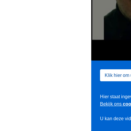
Klik hier om
Hier staat inge
Bekijk ons
coo
U kan deze vi