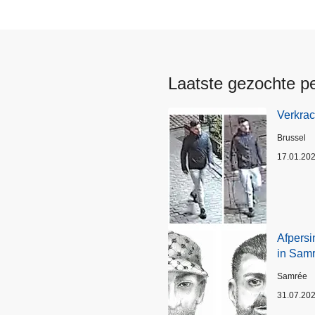
Laatste gezochte p
Verkrac
Plaats
Brussel
17.01.20
Afpersi
in Sam
Plaats
Samrée
31.07.20