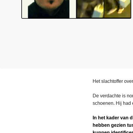
n
e
h
o
u
d
g
a
a
n
Het slachtoffer ov
De verdachte is no
schoenen. Hij had 
In het kader van d
hebben gezien tus
kunnen identifice