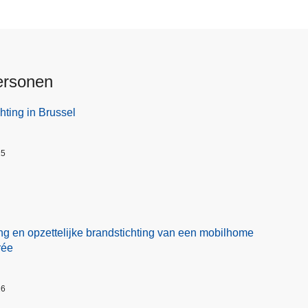
ersonen
hting in Brussel
25
ng en opzettelijke brandstichting van een mobilhome
rée
26