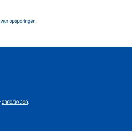
t van opsporingen
r
0800/30 300
.