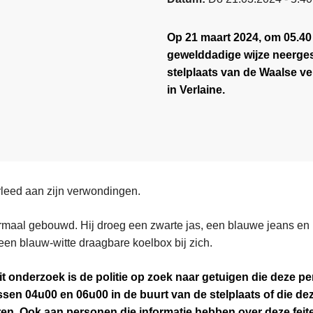
Op 21 maart 2024, om 05.40
gewelddadige wijze neerge
stelplaats van de Waalse ve
in Verlaine.
erleed aan zijn verwondingen.
rmaal gebouwd. Hij droeg een zwarte jas, een blauwe jeans en l
een blauw-witte draagbare koelbox bij zich.
it onderzoek is de politie op zoek naar getuigen die deze p
sen 04u00 en 06u00 in de buurt van de stelplaats of die d
ren. Ook aan personen die informatie hebben over deze fei