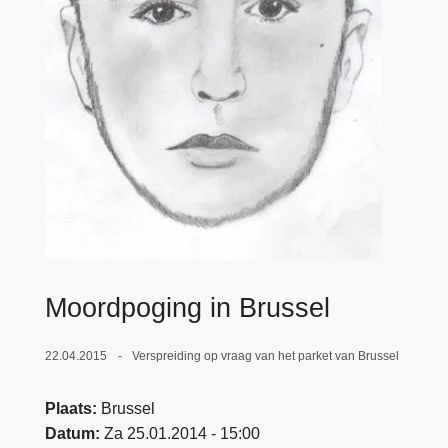
n
e
h
o
u
d
g
a
a
n
Moordpoging in Brussel
22.04.2015
Verspreiding op vraag van het parket van Brussel
Plaats
Brussel
Datum
Za 25.01.2014 - 15:00