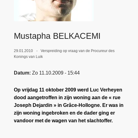
n
e
h
o
u
Mustapha BELKACEMI
d
g
a
29.01.2010
Verspreiding op vraag van de Procureur des
Konings van Luik
a
n
Datum
Zo 11.10.2009 - 15:44
Op vrijdag 11 oktober 2009 werd Luc Verheyen
dood aangetroffen in zijn woning aan de « rue
Joseph Dejardin » in Grâce-Hollogne. Er was in
zijn woning ingebroken en de dader ging er
vandoor met de wagen van het slachtoffer.