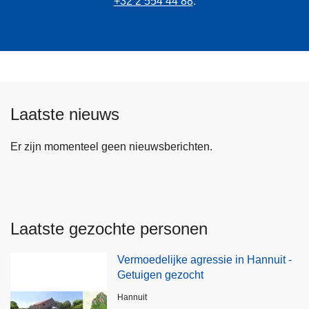
+32 2 554 44 88
.
Laatste nieuws
Er zijn momenteel geen nieuwsberichten.
Laatste gezochte personen
Vermoedelijke agressie in Hannuit -
Getuigen gezocht
Plaats
Hannuit