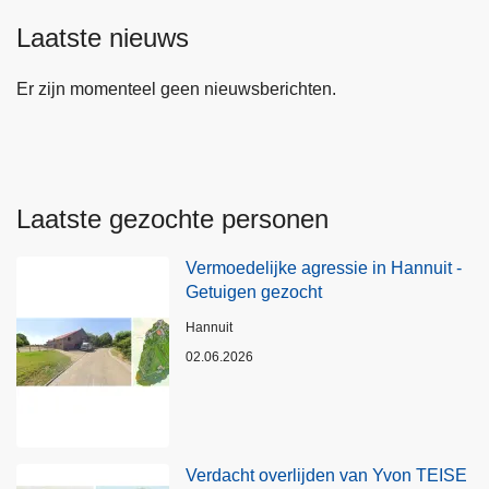
Laatste nieuws
Er zijn momenteel geen nieuwsberichten.
Laatste gezochte personen
Vermoedelijke agressie in Hannuit -
Getuigen gezocht
Plaats
Hannuit
02.06.2026
Verdacht overlijden van Yvon TEISE