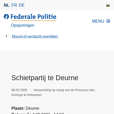
O
NL
FR
DE
v
e
d
MENU
r
e
Opsporingen
s
F
l
U
e
Moord of verdacht overlijden
a
d
bent
a
e
hier:
n
r
e
a
n
l
n
e
Schietpartij te Deurne
a
P
a
o
08.03.2006
Verspreiding op vraag van de Procureur des
r
l
Konings te Antwerpen
d
i
e
t
Plaats
Deurne
i
i