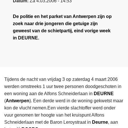
Datum
Za 4.03.2006 - 14:53
n
e
h
De politie en het parket van Antwerpen zijn op
o
zoek naar drie jongeren die getuige zijn
u
geweest van de schietpartij, eind vorige week
d
in DEURNE.
g
a
a
n
Tijdens de nacht van vrijdag 3 op zaterdag 4 maart 2006
werden omstreeks 1 uur twee personen doodgeschoten in
een woning aan de Alfons Schneiderlaan in
DEURNE
(
Antwerpen
). Een derde werd in de woning gekwetst maar
kon de vlucht nemen.Een vierde slachtoffer werd onder
vuur genomen ter hoogte van het kruispunt Alfons
Schneiderlaan met de Baron Leroystraat in
Deurne
, aan