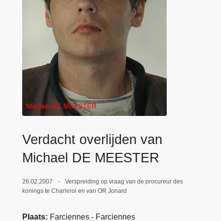
n
e
h
o
u
d
g
a
a
n
Verdacht overlijden van
Michael DE MEESTER
26.02.2007
Verspreiding op vraag van de procureur des
konings te Charleroi en van OR Jonard
Plaats
Farciennes - Farciennes