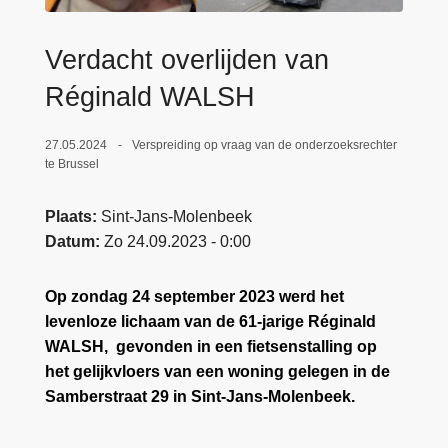
n
e
h
Verdacht overlijden van
o
u
Réginald WALSH
d
g
27.05.2024
Verspreiding op vraag van de onderzoeksrechter
a
te Brussel
a
n
Plaats
Sint-Jans-Molenbeek
Datum
Zo 24.09.2023 - 0:00
Op zondag 24 september 2023 werd het
levenloze lichaam van de 61-jarige Réginald
WALSH, gevonden in een fietsenstalling op
het gelijkvloers van een woning gelegen in de
Samberstraat 29 in Sint-Jans-Molenbeek.