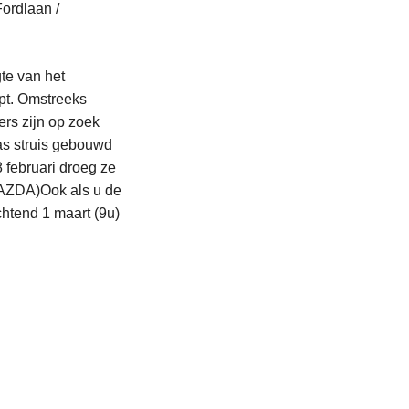
Fordlaan /
te van het
apt. Omstreeks
rs zijn op zoek
 struis gebouwd
 februari droeg ze
MAZDA)Ook als u de
htend 1 maart (9u)