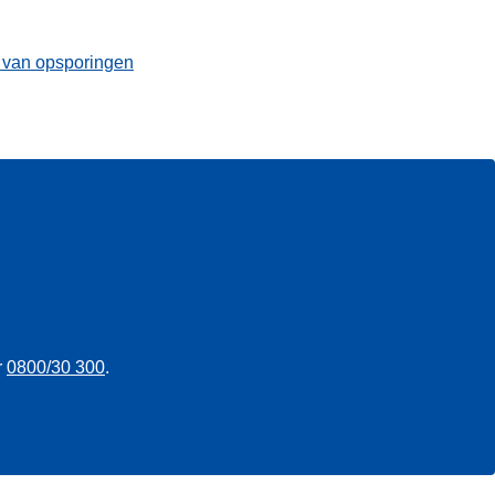
t van opsporingen
r
0800/30 300
.