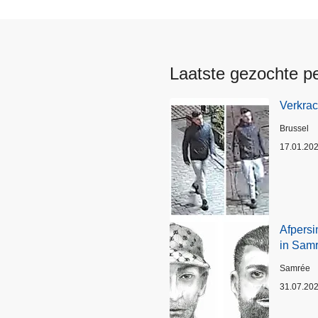
Laatste gezochte p
Verkrac
Plaats
Brussel
17.01.20
Afpersi
in Sam
Plaats
Samrée
31.07.20