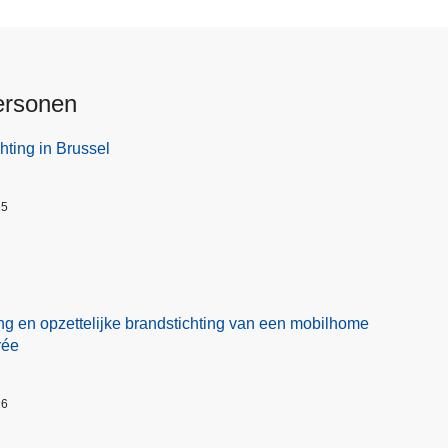
ersonen
hting in Brussel
25
ng en opzettelijke brandstichting van een mobilhome
rée
26