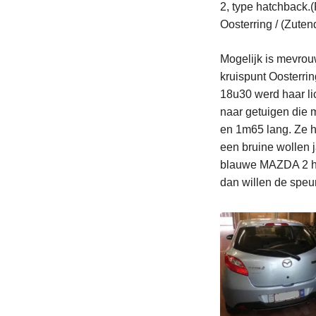
2, type hatchback.(
Oosterring / (Zuten
Mogelijk is mevro
kruispunt Oosterrin
18u30 werd haar l
naar getuigen di
en 1m65 lang. Ze h
een bruine wollen 
blauwe MAZDA 2 he
dan willen de speu