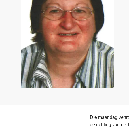
n
e
h
o
u
d
g
a
a
n
Die maandag vertro
de richting van de