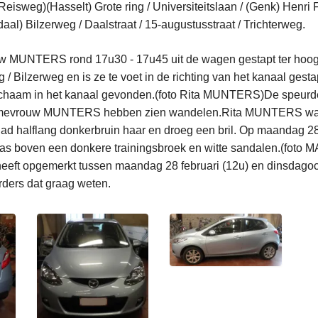
Reisweg)(Hasselt) Grote ring / Universiteitslaan / (Genk) Henri 
daal) Bilzerweg / Daalstraat / 15-augustusstraat / Trichterweg.
uw MUNTERS rond 17u30 - 17u45 uit de wagen gestapt ter hoog
g / Bilzerweg en is ze te voet in de richting van het kanaal gest
ichaam in het kanaal gevonden.(foto Rita MUNTERS)De speurde
e mevrouw MUNTERS hebben zien wandelen.Rita MUNTERS was
ad halflang donkerbruin haar en droeg een bril. Op maandag 28
jas boven een donkere trainingsbroek en witte sandalen.(foto 
eft opgemerkt tussen maandag 28 februari (12u) en dinsdagoc
rders dat graag weten.