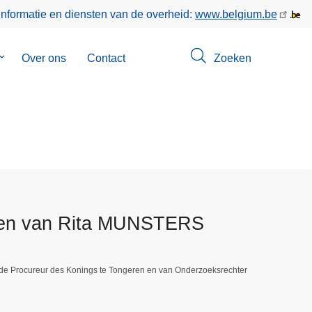
informatie en diensten van de overheid:
www.belgium.be
Submenu
Over ons
Contact
Zoeken
van
Opsporingen
jden van Rita MUNSTERS
 de Procureur des Konings te Tongeren en van Onderzoeksrechter