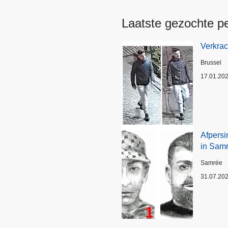
Laatste gezochte p
Verkrac
Plaats
Brussel
17.01.20
Afpersi
in Sam
Plaats
Samrée
31.07.20