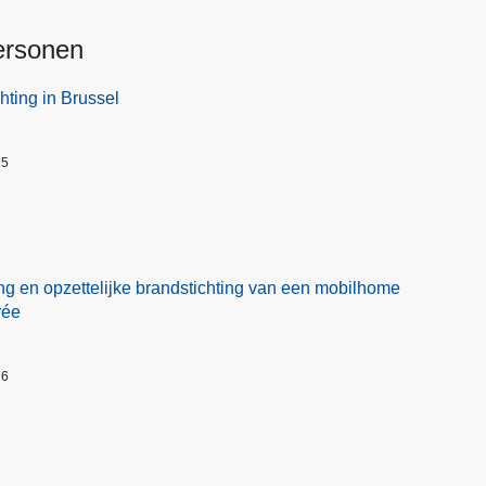
ersonen
hting in Brussel
25
ng en opzettelijke brandstichting van een mobilhome
rée
26