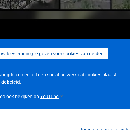
 uw toestemming te geven voor cookies van derden
voegde content uit een social netwerk dat cookies plaatst.
kiebeleid.
deo ook bekijken op
YouTube
Terug naar het overzich