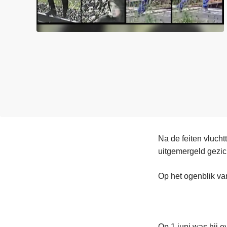
n
e
h
o
u
d
g
a
a
n
Na de feiten vlucht
uitgemergeld gezic
Op het ogenblik va
Op 1 juni was hij 