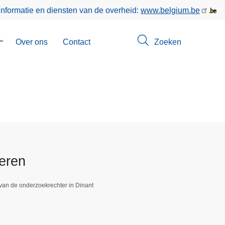
informatie en diensten van de overheid:
www.belgium.be
Submenu
Over ons
Contact
Zoeken
van
Opsporingen
ceren
van de onderzoekrechter in Dinant