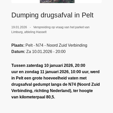
n
e
h
Dumping drugsafval in Pelt
o
u
19.01.2026
Verspreiding op vraag van het parket van
d
Limburg, afdeling Hasselt
g
a
Plaats
Pelt - N74 - Noord Zuid Verbinding
a
Datum
Za 10.01.2026 - 20:00
n
Tussen zaterdag 10 januari 2026, 20:00
uur en zondag 11 januari 2026, 10:00 uur, werd
in Pelt een grote hoeveelheid vaten met
drugsafval gedumpt langs de N74 (Noord Zuid
Verbinding, richting Nederland), ter hoogte
van kilometerpaal 80,5.