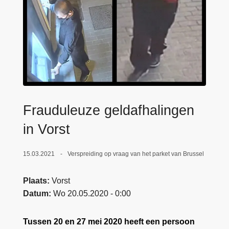
n
e
h
o
u
d
g
a
a
Frauduleuze geldafhalingen
n
in Vorst
15.03.2021
Verspreiding op vraag van het parket van Brussel
Plaats
Vorst
Datum
Wo 20.05.2020 - 0:00
Tussen 20 en 27 mei 2020 heeft een persoon