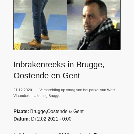
n
e
h
o
u
d
g
a
a
Inbrakenreeks in Brugge,
n
Oostende en Gent
21.12.2020
Verspreiding op vraag van het parket van West-
Vlaanderen, afdeling Brugge
Plaats
Brugge,Oostende & Gent
Datum
Di 2.02.2021 - 0:00