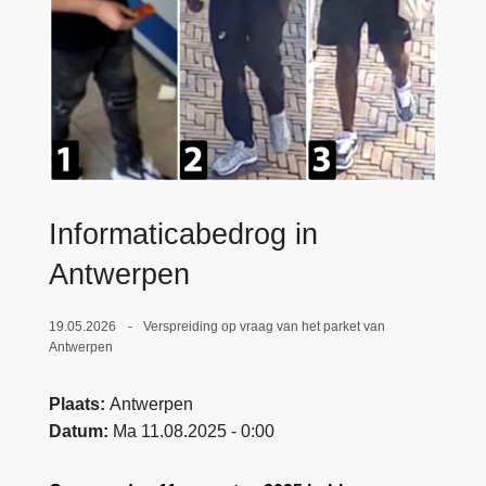
n
e
h
o
u
d
g
a
a
Informaticabedrog in
n
Antwerpen
19.05.2026
Verspreiding op vraag van het parket van
Antwerpen
Plaats
Antwerpen
Datum
Ma 11.08.2025 - 0:00