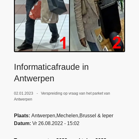
n
e
h
o
u
d
g
a
a
Informaticafraude in
n
Antwerpen
02.01.2023
Verspreiding op vraag van het parket van
Antwerpen
Plaats
Antwerpen,Mechelen,Brussel & Ieper
Datum
Vr 26.08.2022 - 15:02