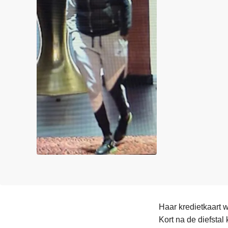
n
e
h
o
u
d
g
a
a
n
Haar kredietkaart 
Kort na de diefsta