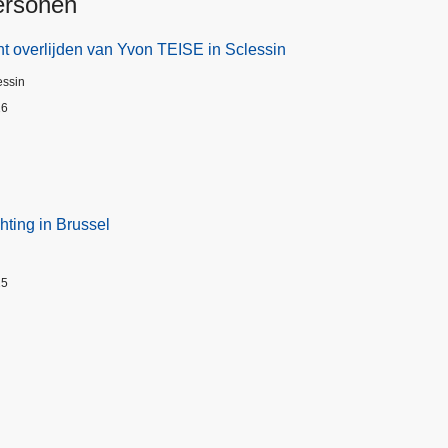
ersonen
t overlijden van Yvon TEISE in Sclessin
essin
26
hting in Brussel
25