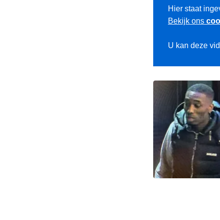
Hier staat inge
Bekijk ons
coo
U kan deze vi