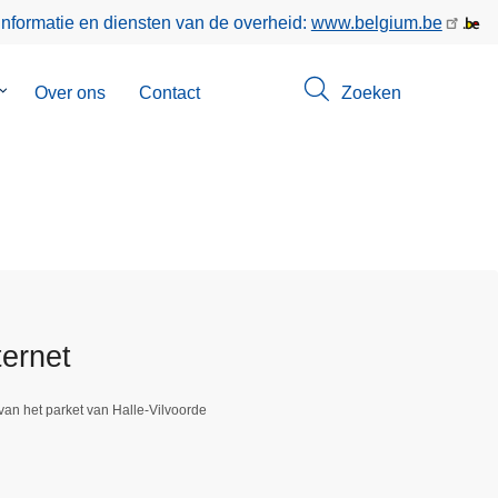
informatie en diensten van de overheid:
www.belgium.be
Submenu
Over ons
Contact
Zoeken
van
Opsporingen
ternet
van het parket van Halle-Vilvoorde