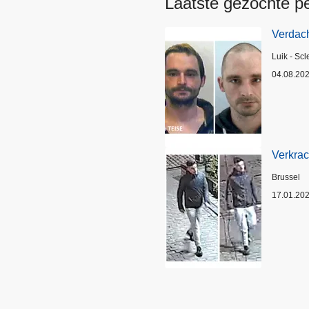
Laatste gezochte p
Verdach
Plaats
Luik - Scl
04.08.20
Verkrac
Plaats
Brussel
17.01.20