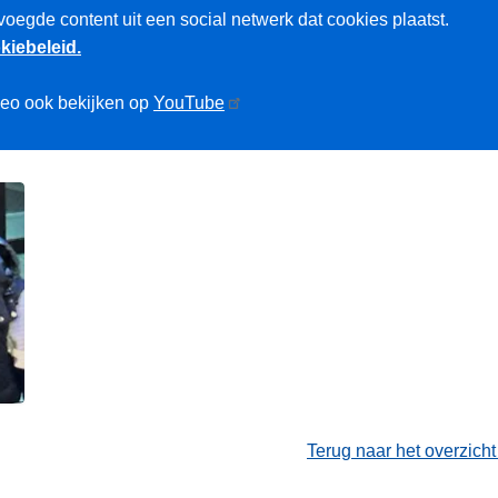
voegde content uit een social netwerk dat cookies plaatst.
kiebeleid.
deo ook bekijken op
YouTube
Terug naar het overzich