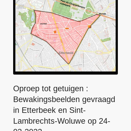
n
e
h
o
u
d
g
a
a
n
Oproep tot getuigen :
Bewakingsbeelden gevraagd
in Etterbeek en Sint-
Lambrechts-Woluwe op 24-