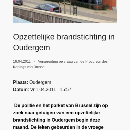
n
e
h
o
u
d
Opzettelijke brandstichting in
g
Oudergem
a
a
19.04.2011
Verspreiding op vraag van de Procureur des
n
Konings van Brussel
Plaats
Oudergem
Datum
Vr 1.04.2011 - 15:57
De politie en het parket van Brussel zijn op
zoek naar getuigen van een opzettelijke
brandstichting in Oudergem begin deze
maand. De feiten gebeurden in de vroege