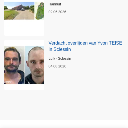
Plaats
Hannuit
02.06.2026
Verdacht overlijden van Yvon TEISE
in Sclessin
Plaats
Luik - Sclessin
04.08.2026