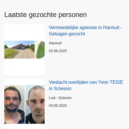
Laatste gezochte personen
Vermoedelijke agressie in Hannuit -
Getuigen gezocht
Plaats
Hannuit
02.06.2026
Verdacht overlijden van Yvon TEISE
in Sclessin
Plaats
Luik - Sclessin
04.08.2026