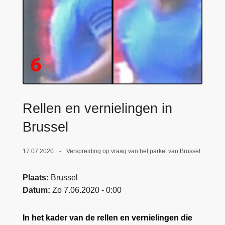
n
e
h
o
u
d
g
a
a
Rellen en vernielingen in
n
Brussel
17.07.2020
Verspreiding op vraag van het parket van Brussel
Plaats
Brussel
Datum
Zo 7.06.2020 - 0:00
In het kader van de rellen en vernielingen die