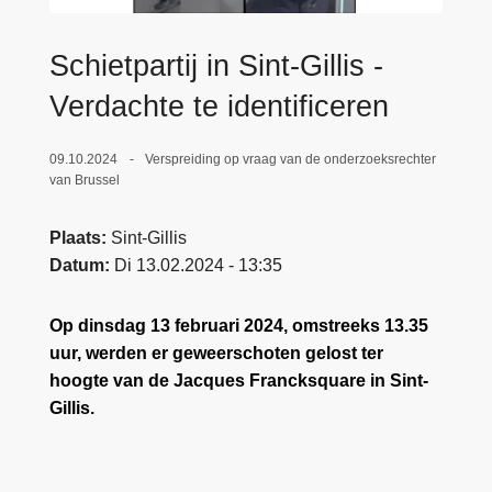
n
e
h
Schietpartij in Sint-Gillis -
o
u
Verdachte te identificeren
d
g
09.10.2024
Verspreiding op vraag van de onderzoeksrechter
a
van Brussel
a
n
Plaats
Sint-Gillis
Datum
Di 13.02.2024 - 13:35
Op dinsdag 13 februari 2024, omstreeks 13.35
uur, werden er geweerschoten gelost ter
hoogte van de Jacques Francksquare in Sint-
Gillis.