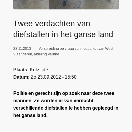
n
e
h
o
Twee verdachten van
u
diefstallen in het ganse land
d
g
a
28.11.2013
Verspreiding op vraag van het parket van West-
Vlaanderen, afdeling Veurne
a
n
Plaats
Koksijde
Datum
Zo 23.09.2012 - 15:50
Politie en gerecht zijn op zoek naar deze twee
mannen. Ze worden er van verdacht
verschillende diefstallen te hebben gepleegd in
het ganse land.