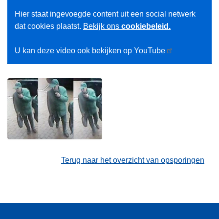
Hier staat ingevoegde content uit een social netwerk
dat cookies plaatst.
Bekijk ons
cookiebeleid.
U kan deze video ook bekijken op
YouTube
Terug naar het overzicht van opsporingen