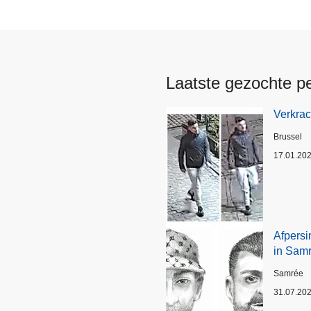
Laatste gezochte p
Verkrac
Plaats
Brussel
17.01.20
Afpersi
in Sam
Plaats
Samrée
31.07.20