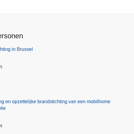
ersonen
hting in Brussel
25
ng en opzettelijke brandstichting van een mobilhome
rée
26