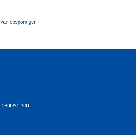
t van opsporingen
r
0800/30 300
.