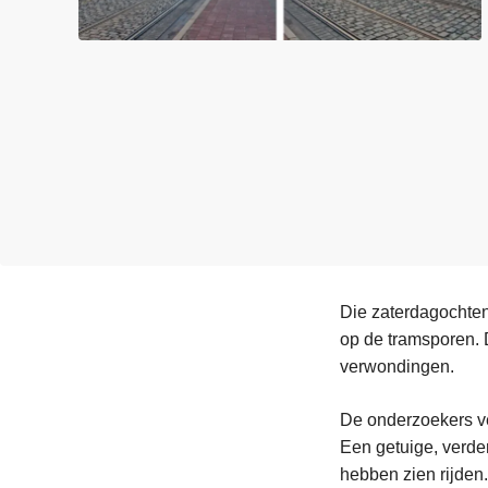
n
e
h
o
u
d
g
a
a
n
Die zaterdagochten
op de tramsporen. 
verwondingen.
De onderzoekers v
Een getuige, verder
hebben zien rijden.