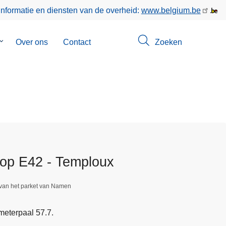
informatie en diensten van de overheid:
www.belgium.be
Submenu
Over ons
Contact
Zoeken
van
Opsporingen
 op E42 - Temploux
 van het parket van Namen
meterpaal 57.7.