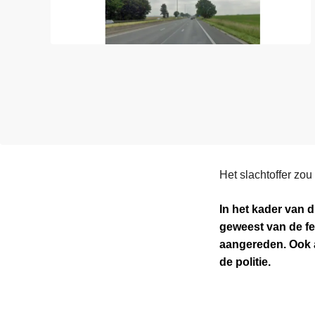
n
e
h
o
u
d
g
a
a
n
Het slachtoffer zo
In het kader van d
geweest van de fe
aangereden. Ook 
de politie.