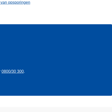
t van opsporingen
r
0800/30 300
.