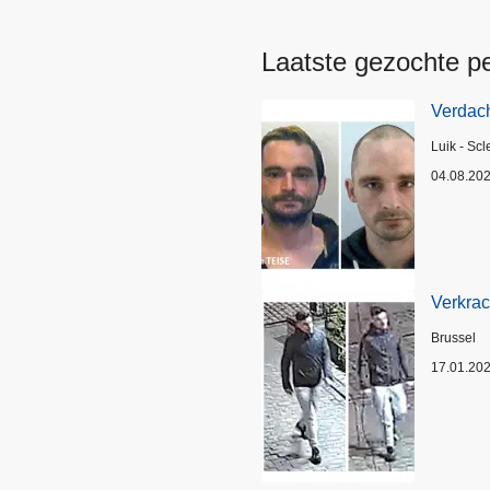
Laatste gezochte p
Verdach
Plaats
Luik - Scl
04.08.20
Verkrac
Plaats
Brussel
17.01.20