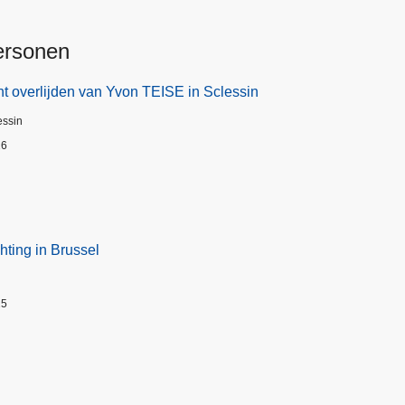
ersonen
t overlijden van Yvon TEISE in Sclessin
essin
26
hting in Brussel
25