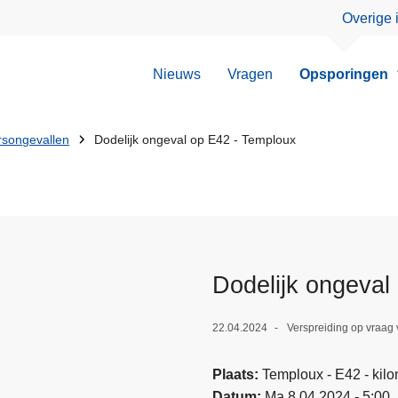
Overige 
Nieuws
Vragen
Opsporingen
rsongevallen
Dodelijk ongeval op E42 - Temploux
Dodelijk ongeval
22.04.2024
Verspreiding op vraag
Plaats
Temploux - E42 - kilo
Datum
Ma 8.04.2024 - 5:00