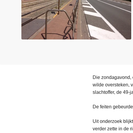
n
e
h
o
u
d
g
a
a
n
Die zondagavond, 
wilde oversteken, 
slachtoffer, de 49-
De feiten gebeurde
Uit onderzoek blij
verder zette in de 