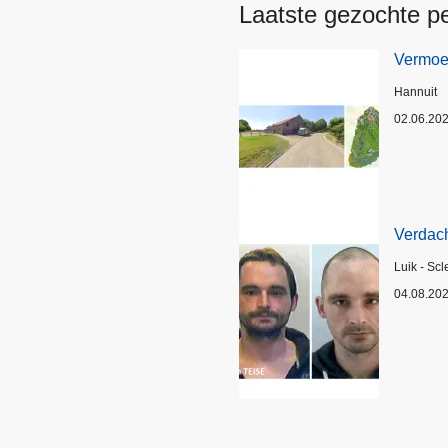
Laatste gezochte p
Vermoed
Plaats
Hannuit
02.06.20
Verdach
Plaats
Luik - Scl
04.08.20