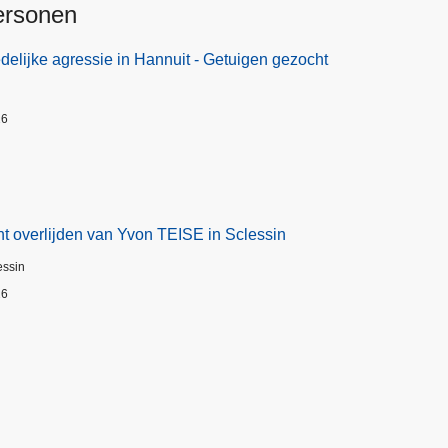
ersonen
elijke agressie in Hannuit - Getuigen gezocht
26
t overlijden van Yvon TEISE in Sclessin
essin
26