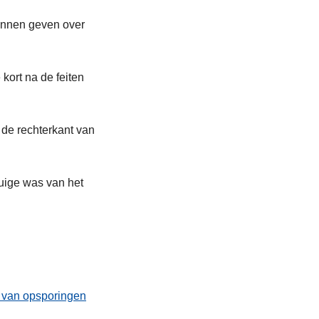
unnen geven over
kort na de feiten
de rechterkant van
tuige was van het
t van opsporingen