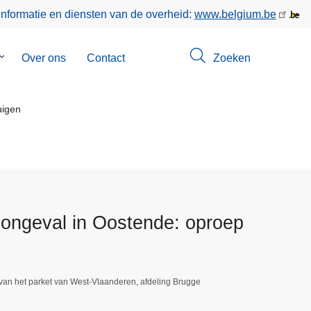
informatie en diensten van de overheid:
www.belgium.be
Submenu
Over ons
Contact
Zoeken
van
Opsporingen
uigen
songeval in Oostende: oproep
van het parket van West-Vlaanderen, afdeling Brugge