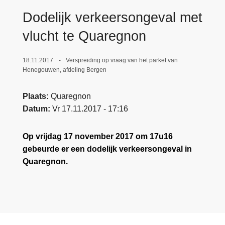
n
e
Dodelijk verkeersongeval met
h
o
vlucht te Quaregnon
u
d
18.11.2017
Verspreiding op vraag van het parket van
g
Henegouwen, afdeling Bergen
a
a
Plaats
Quaregnon
n
Datum
Vr 17.11.2017 - 17:16
Op vrijdag 17 november 2017 om 17u16
gebeurde er een dodelijk verkeersongeval in
Quaregnon.